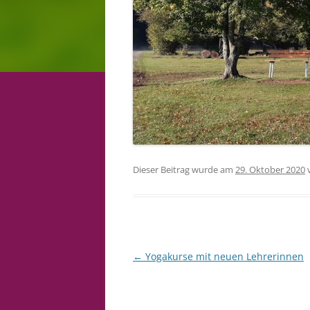
Dieser Beitrag wurde am
29. Oktober 2020
Beitragsnavigation
←
Yogakurse mit neuen Lehrerinnen