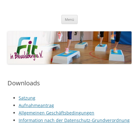
Zum
Inhalt
Fit in Bieselsberg
springen
Menü
Downloads
Satzung
Aufnahmeantrag
Allgemeinen Geschäftsbedingungen
Information
nach der Datenschutz-Grundverordnung