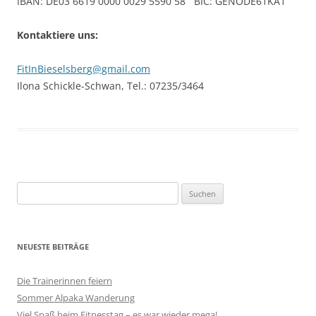
IBAN: DE03 6619 0000 0029 5590 58 BIC: GENODE61KA1
Kontaktiere uns:
FitInBieselsber
g@gmail.com
Ilona Schickle-Schwan, Tel.: 07235/3464
Suchen
nach:
NEUESTE BEITRÄGE
Die Trainerinnen feiern
Sommer Alpaka Wanderung
Viel Spaß beim Fitnesstag – es war wieder mega!